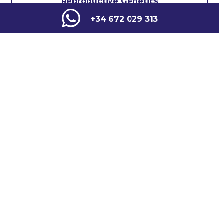
Reproductive Genetics
+34 672 029 313
Other Specialities
COMMON DISEASES
COMMON DISEASES
Hemochrom
Hereditary
atosis
Diabetes