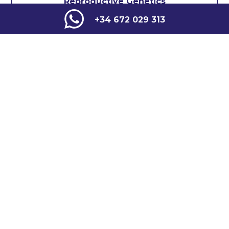
Reproductive Genetics
+34 672 029 313
Other Specialities
COMMON DISEASES
COMMON DISEASES
Hemochrom
Hereditary
atosis
Diabetes