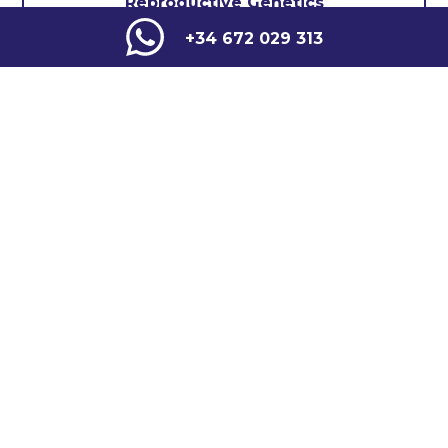
Reproductive Genetics
+34 672 029 313
Other Specialities
COMMON DISEASES
COMMON DISEASES
Hemochrom
Hereditary
atosis
Diabetes