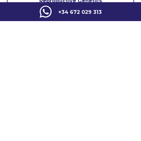
Reproductive Genetics
+34 672 029 313
Other Specialities
COMMON DISEASES
COMMON DISEASES
Hemochrom
Hereditary
atosis
Diabetes